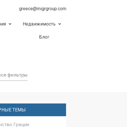
greece@migrgroup.com
ния
Недвижимость
Блог
все фильтры
РНЫЕ ТЕМЫ
нство Греции