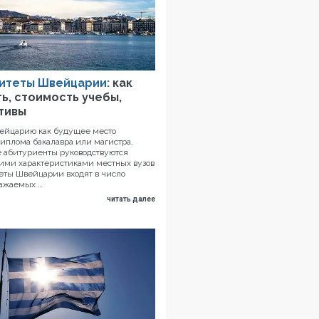
итеты Швейцарии:
как
ь, стоимость учебы,
тивы
ейцарию как будущее место
иплома бакалавра или магистра,
 абитуриенты руководствуются
ми характеристиками местных вузов
еты Швейцарии входят в число
важаемых …
читать далее