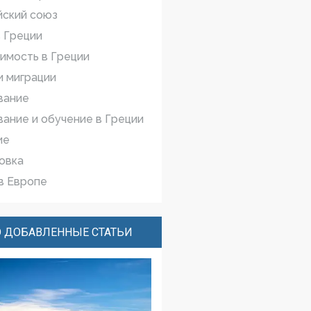
йский cоюз
 Греции
имость в Греции
 миграции
вание
ание и обучение в Греции
ие
овка
в Европе
 ДОБАВЛЕННЫЕ СТАТЬИ