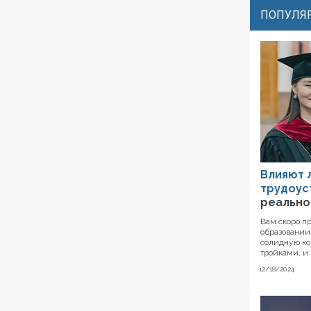
ПОПУЛЯР
Влияют 
трудоус
реально
Вам скоро п
образовании?
солидную ко
тройками, и 
12/18/2024