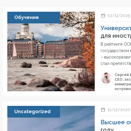
02/11/2025
Обучение
Универси
для иност
В рейтинге ОО
государством 
– высокоразвит
стал препятств
Сергей 
СЕО, эк
иммигра
острово
12/12/2020
Uncategorized
Высшее о
году