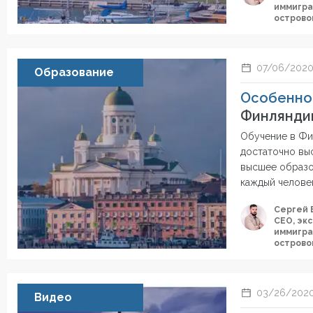
иммигра
острово
07/06/202
Образование
Особенно
Финлянди
Обучение в Фи
достаточно вы
высшее образов
каждый человек
Сергей 
СЕО, эк
иммигра
острово
03/26/202
Видео