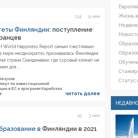
Европе
Жизнь в
134
9 мин
Недвиж
теты Финляндии:
поступление
Новости
ранцев
Образо
Н World Happiness Report самым счастливым
Образов
в мире неоднократно признавалась Финляндия
ая страна Скандинавии, где суровый климат не
Обучен
ием для …
Стажир
Безухов
Статус 
сперт по инвестиционной
ции в ЕС и программ Карибских
читать далее
в
НЕДАВНО
19
3 мин
бразование в
Финляндии в 2021