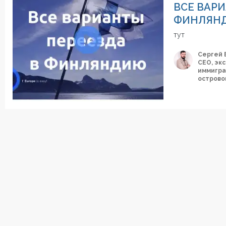
ВСЕ ВАР
ФИНЛЯН
тут
Сергей 
СЕО, эк
иммигра
острово