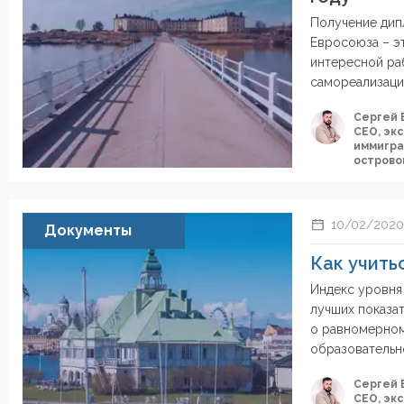
Получение дип
Евросоюза – эт
интересной ра
самореализаци
Сергей 
СЕО, эк
иммигра
острово
10/02/202
Документы
Как учить
Индекс уровня
лучших показат
о равномерном
образовательн
Сергей 
СЕО, эк