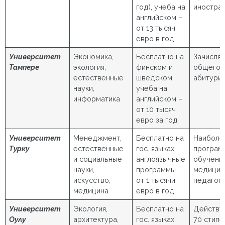
год), учеба на
иностра
английском –
от 13 тысяч
евро в год
Университет
Экономика,
Бесплатно на
Зачисляе
Тампере
экология,
финском и
общего 
естественные
шведском,
абитури
науки,
учеба на
информатика
английском –
от 10 тысяч
евро за год
Университет
Менеджмент,
Бесплатно на
Наиболе
Турку
естественные
гос. языках,
програм
и социальные
англоязычные
обучени
науки,
программы –
медицин
искусство,
от 1 тысячи
педагог
медицина
евро в год
Университет
Экология,
Бесплатно на
Действу
Оулу
архитектура,
гос. языках,
70 стип