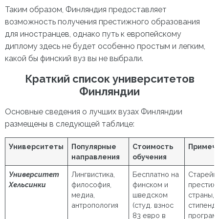
Таким образом, Финляндия предоставляет
возможность получения престижного образования
для иностранцев, однако путь к европейскому
диплому здесь не будет особенно простым и легким,
какой бы финский вуз вы не выбрали.
Краткий
список университетов
Финляндии
Основные сведения о лучших вузах Финляндии
размещены в следующей таблице:
Университеты
Популярные
Стоимость
Примеч
направления
обучения
Университет
Лингвистика,
Бесплатно на
Старейш
Хельсинки
философия,
финском и
престиж
медиа,
шведском
страны, 
антропология
(студ. взнос
стипенд
83 евро в
програм