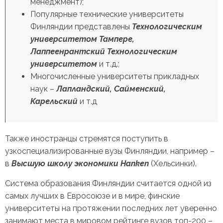
менеджмент);
Популярные
технические университеты
Финляндии
представлены
Технологическим
университетом Тампере,
Лаппеенрантский Технологическим
университетом
и т.д.;
Многочисленные университеты прикладных
наук –
Лапландский, Сайменский,
Карельский
и т.д
Также иностранцы стремятся поступить в
узкоспециализированные вузы Финляндии, например –
в
Высшую школу экономики Hanken
(Хельсинки).
Система образования Финляндии считается одной из
самых лучших в Евросоюзе и в мире, финские
университеты на протяжении последних лет уверенно
занимают места в мировом рейтинге вузов топ-200 –