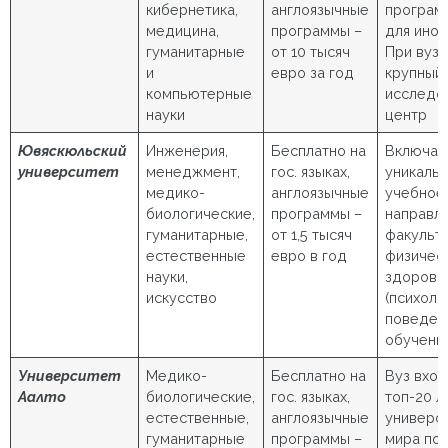
кибернетика,
англоязычные
программ,
медицина,
программы –
для инос
гуманитарные
от 10 тысяч
При вузе
и
евро за год
крупный 
компьютерные
исследо
науки
центр
Ювяскюльский
Инженерия,
Бесплатно на
Включае
университет
менеджмент,
гос. языках,
уникаль
медико-
англоязычные
учебное
биологические,
программы –
направл
гуманитарные,
от 1,5 тысяч
факульт
естественные
евро в год
физичес
науки,
здоровь
искусство
(психоло
поведен
обучения
Университет
Медико-
Бесплатно на
Вуз вход
Аалто
биологические,
гос. языках,
топ-20 л
естественные,
англоязычные
универс
гуманитарные
программы –
мира по