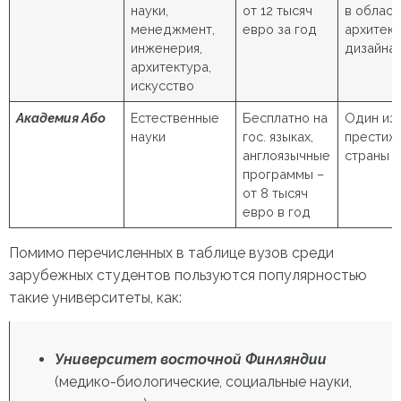
науки,
от 12 тысяч
в област
менеджмент,
евро за год
архитект
инженерия,
дизайна
архитектура,
искусство
Академия Або
Естественные
Бесплатно на
Один из
науки
гос. языках,
престиж
англоязычные
страны
программы –
от 8 тысяч
евро в год
Помимо перечисленных в таблице вузов среди
зарубежных студентов пользуются популярностью
такие университеты, как:
Университет восточной Финляндии
(медико-биологические, социальные науки,