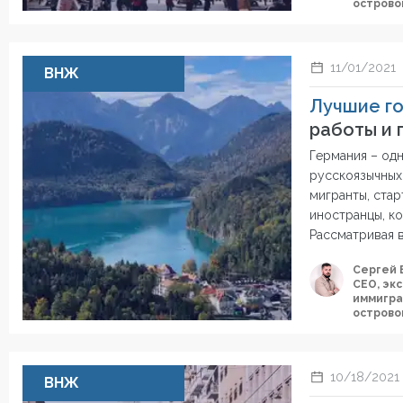
острово
11/01/2021
ВНЖ
Лучшие го
работы и
Германия – од
русскоязычных
мигранты, стар
иностранцы, ко
Рассматривая 
Сергей 
СЕО, эк
иммигра
острово
10/18/2021
ВНЖ