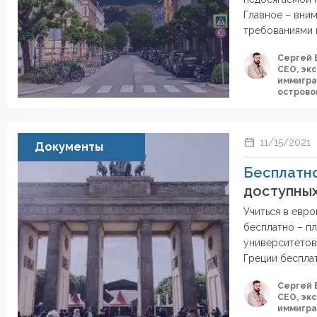
Главное – вни
требованиями 
Сергей 
СЕО, эк
иммигра
острово
11/15/2021
Документы
Бесплатно
доступных
Учиться в евр
бесплатно – п
университетов 
Греции бесплат
Сергей 
СЕО, эк
иммигра