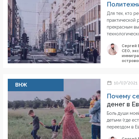
Политехн
Для тех, кто р
практической р
прекрасным вы
технологическо
Сергей 
СЕО, эк
иммигра
острово
10/07/2021
ВНЖ
Почему се
денег в Е
Боль души мое
детьми (где ес
переездом в Ев