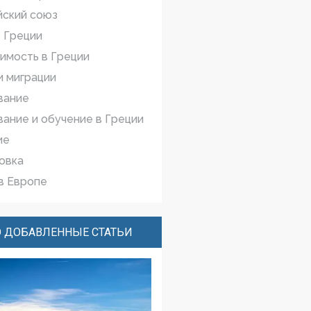
йский cоюз
 Греции
имость в Греции
 миграции
вание
ание и обучение в Греции
ие
овка
в Европе
 ДОБАВЛЕННЫЕ СТАТЬИ