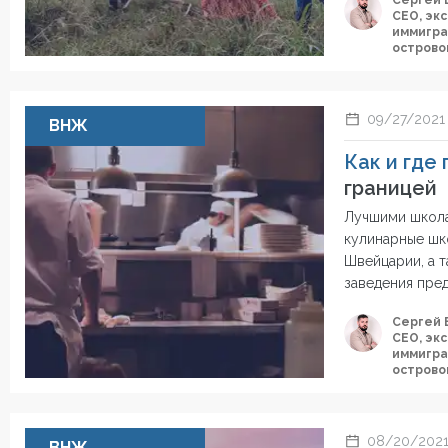
Сергей 
СЕО, эк
иммигра
острово
09/27/2021
ВНЖ
Как и где
границей
Лучшими школа
кулинарные шко
Швейцарии, а 
заведения пред
Сергей 
СЕО, эк
иммигра
острово
08/20/202
ВНЖ