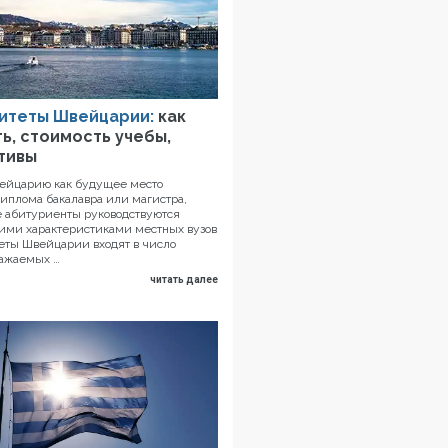
итеты Швейцарии:
как
ь, стоимость учебы,
тивы
ейцарию как будущее место
иплома бакалавра или магистра,
 абитуриенты руководствуются
ми характеристиками местных вузов
еты Швейцарии входят в число
важаемых …
читать далее