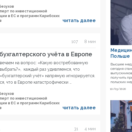
Безухов
сперт по инвестиционной
ции в ЕС и программ Карибских
читать далее
в
107
8 мин
Медицин
бухгалтерского учёта в Европе
Польше
твечаем на вопрос: «Какую востребованную
Высшее меди
сегодня ста
выбрать?», каждый раз удивляемся, что
выпускников
 «бухгалтерский учёт» напрямую игнорируется.
получить пр
польских ме
ся, что в Европе катастрофически …
10/05/2020
Безухов
сперт по инвестиционной
ции в ЕС и программ Карибских
читать далее
в
31
4 мин
1