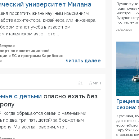
ический университет Милана
Лучшие унив
годы пользу
иностранных
ешил посвятить жизнь научным изысканиям,
будущих сту
аботе архитектора, дизайнера или инженера,
поступления
бором станет учеба в известном
09/11/2025
м итальянском вузе – это …
Безухов
сперт по инвестиционной
ции в ЕС и программ Карибских
читать далее
в
21
5 мин
мье с детьми
опасно ехать без
Греция 
вропу
сезона:
й, когда обращаются семьи с маленькими
Красивая, г
ть по два, три, пять детей) за бюджетным
давно стала
европейцев 
ропу. Мы всегда говорим, что …
Зарубежных 
отельные ко