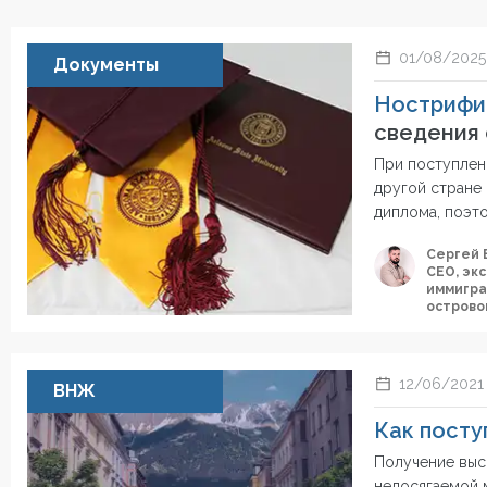
01/08/2025
Документы
Нострифи
сведения 
При поступлен
другой стране
диплома, поэто
Сергей 
СЕО, эк
иммигра
острово
12/06/2021
ВНЖ
Как поступ
Получение выс
недосягаемой 