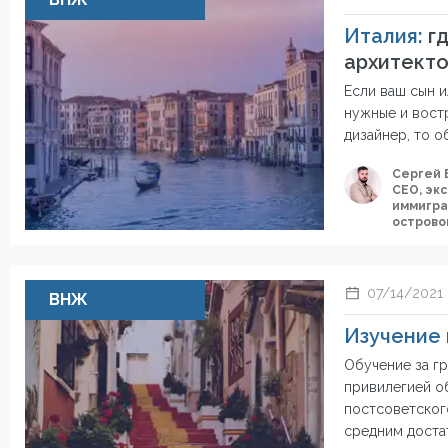
Италия:
гд
архитект
Если ваш сын и
нужные и вост
дизайнер, то о
Сергей 
СЕО, эк
иммигра
острово
07/14/2021
ВНЖ
Изучение 
Обучение за г
привилегией о
постсоветског
средним доста