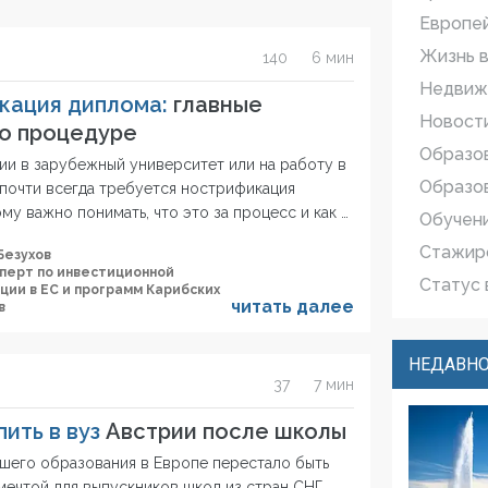
Европе
Жизнь в
140
6 мин
Недвиж
кация диплома:
главные
Новости
о процедуре
Образо
ии в зарубежный университет или на работу в
Образов
 почти всегда требуется нострификация
му важно понимать, что это за процесс и как …
Обучен
Стажир
Безухов
сперт по инвестиционной
Статус 
ции в ЕС и программ Карибских
читать далее
в
НЕДАВНО
37
7 мин
ить в вуз
Австрии после школы
шего образования в Европе перестало быть
мечтой для выпускников школ из стран СНГ.