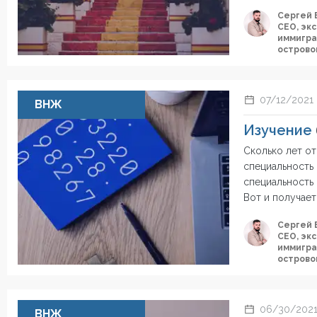
Сергей 
СЕО, эк
иммигра
острово
07/12/2021
ВНЖ
Изучение
Сколько лет о
специальность 
специальность
Вот и получает
Сергей 
СЕО, эк
иммигра
острово
06/30/202
ВНЖ