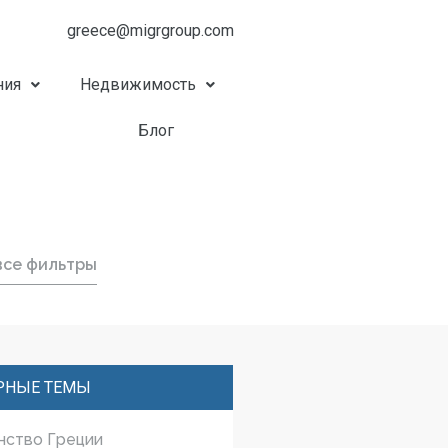
greece@migrgroup.com
ния
Недвижимость
Блог
все фильтры
РНЫЕ ТЕМЫ
нство Греции