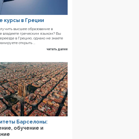
е курсы в Греции
олучить высшее образование в
не владеете греческим языком? Вы
ереезде в Грецию, однако не знаете
ланируете открыть …
читать далее
итеты Барселоны:
ение, обучение и
ание