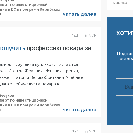
Безухов
08/28/2025
сперт по инвестиционной
ции в ЕС и программ Карибских
читать далее
в
ХОТИ
144
8 мин
 получить
профессию повара за
Подпиш
остав
ми для изучения кулинарии считаются
лы Италии, Франции, Испании, Греции,
также Штатов и Великобритании. Учебные
лагают обучение на повара в …
Безухов
сперт по инвестиционной
ции в ЕС и программ Карибских
читать далее
в
134
5 мин
1