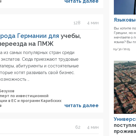
читать далее
в
Языковы
128
4 мин
Вы хотите п
Греции, но 
рода Германии для
учебы,
мечтаете о п
языка? Вы п
 переезда на ПМЖ
09/30/2025
на из самых популярных стран среди
 экспатов. Сюда приезжают трудовые
таперы, абитуриенты и состоятельные
торые хотят развивать свой бизнес.
возможность …
Безухов
сперт по инвестиционной
ции в ЕС и программ Карибских
читать далее
в
Универс
поступл
62
4 мин
прожив