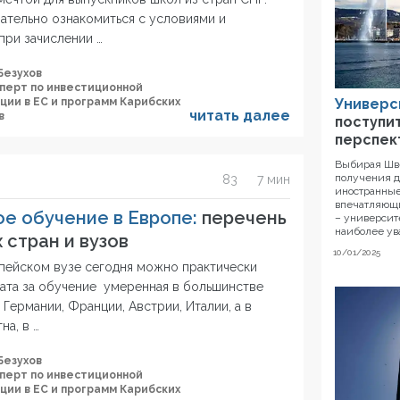
мательно ознакомиться с условиями и
при зачислении …
Безухов
сперт по инвестиционной
Универс
ции в ЕС и программ Карибских
читать далее
в
поступит
перспек
Выбирая Шв
получения д
83
7 мин
иностранные
впечатляющи
е обучение в Европе:
перечень
– университ
наиболее у
 стран и вузов
10/01/2025
опейском вузе сегодня можно практически
лата за обучение умеренная в большинстве
Германии, Франции, Австрии, Италии, а в
на, в …
Безухов
сперт по инвестиционной
ции в ЕС и программ Карибских