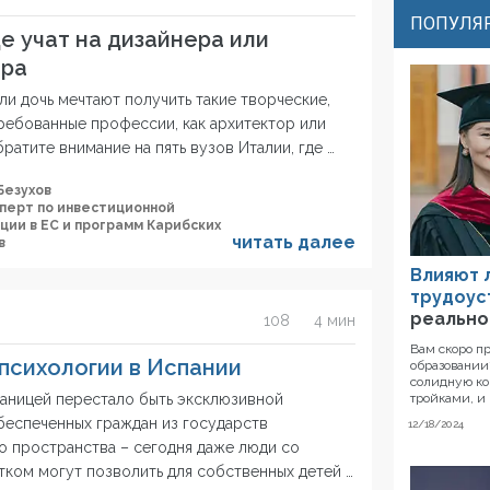
ПОПУЛЯР
е учат на дизайнера или
ора
ли дочь мечтают получить такие творческие,
ребованные профессии, как архитектор или
братите внимание на пять вузов Италии, где …
Безухов
сперт по инвестиционной
ции в ЕС и программ Карибских
читать далее
в
Влияют 
трудоус
реально
108
4 мин
Вам скоро п
психологии в Испании
образовании?
солидную ко
тройками, и 
раницей перестало быть эксклюзивной
беспеченных граждан из государств
12/18/2024
о пространства – сегодня даже люди со
тком могут позволить для собственных детей …