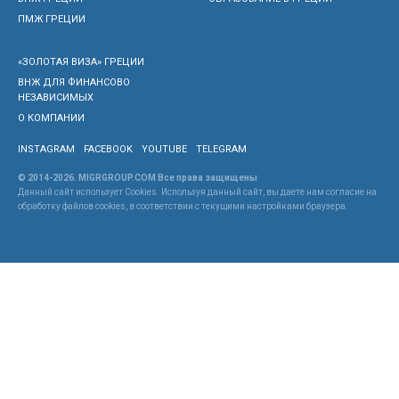
ПМЖ ГРЕЦИИ
«ЗОЛОТАЯ ВИЗА» ГРЕЦИИ
ВНЖ ДЛЯ ФИНАНСОВО
НЕЗАВИСИМЫХ
О КОМПАНИИ
INSTAGRAM
FACEBOOK
YOUTUBE
TELEGRAM
© 2014-2026. MIGRGROUP.COM Все права защищены
Данный сайт использует Cookies. Используя данный сайт, вы даете нам согласие на
обработку файлов cookies, в соответствии с текущими настройками браузера.