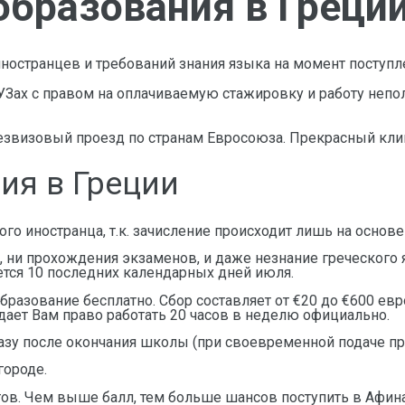
бразования в Греци
ностранцев и требований знания языка на момент поступл
УЗах с правом на оплачиваемую стажировку и работу непо
езвизовый проезд по странам Евросоюза. Прекрасный кли
ия в Греции
го иностранца, т.к. зачисление происходит лишь на основе
 ни прохождения экзаменов, и даже незнание греческого 
ется 10 последних календарных дней июля.
азование бесплатно. Сбор составляет от €20 до €600 евр
 дает Вам право работать 20 часов в неделю официально.
азу после окончания школы (при своевременной подаче пр
городе.
тов. Чем выше балл, тем больше шансов поступить в Афина