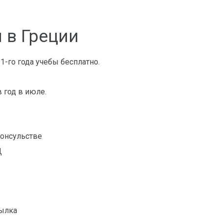
 в Греции
1-го года учебы бесплатно.
в год в июле.
консульстве
Д
сылка