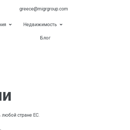
greece@migrgroup.com
ния
Недвижимость
Блог
ии
 любой стране ЕС.