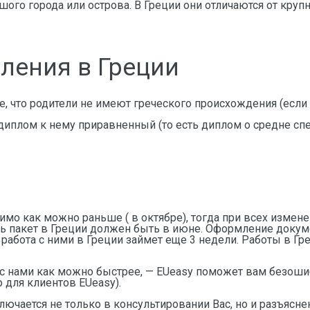
шого города или острова. В Греции они отличаются от кру
ления в Греции
 что родители не имеют греческого происхождения (если 
 диплом к нему приравненный (то есть диплом о средне 
мо как можно раньше ( в октябре), тогда при всех изменен
ь пакет в Греции должен быть в июне. Оформление докуме
, работа с ними в Греции займет еще 3 недели. Работы в Г
 с нами как можно быстрее, — EUeasy поможет вам безоши
 для клиентов EUeasy).
ючается не только в консультировании Вас, но и разъясне