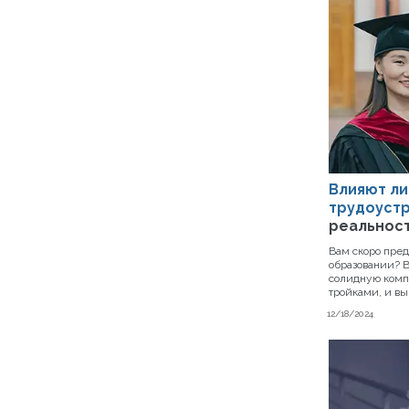
Влияют ли
трудоустр
реальнос
Вам скоро пре
образовании? В
солидную комп
тройками, и вы 
12/18/2024