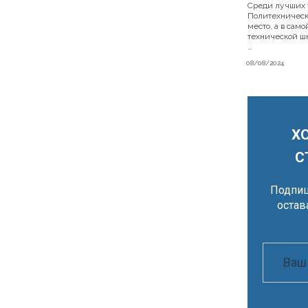
Среди лучших 
Политехническ
место, а в сам
технической шк
…
08/08/2024
Х
С
Подпиш
остав