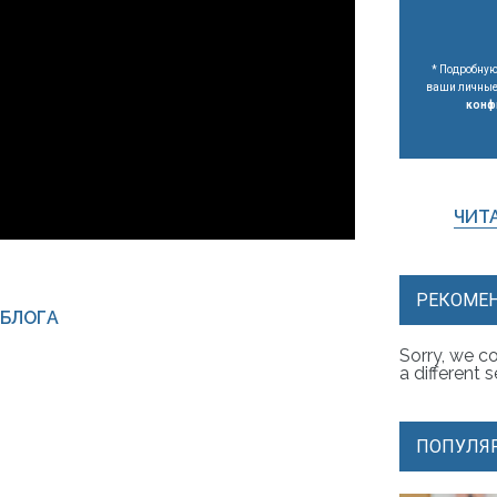
* Подробную
ваши личные 
конф
ЧИТА
РЕКОМЕН
 БЛОГА
Sorry, we co
a different 
ПОПУЛЯР