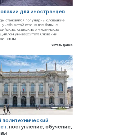
ловакии для иностранцев
оды становятся популярны словацкие
 учеба в этой стране все больше
сийских, казахских и украинских
 Диплом университета Словакии
принятым …
читать далее
 политехнический
ет:
поступление, обучение,
ивы