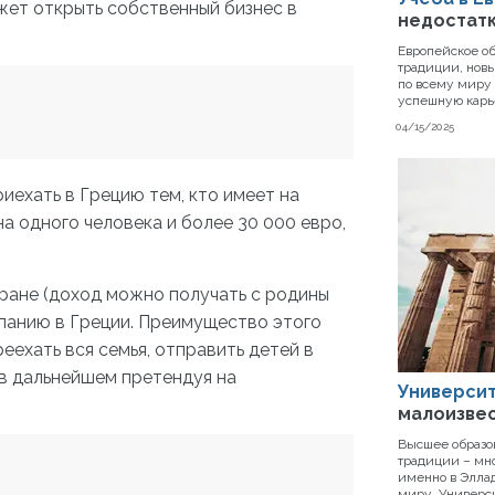
жет открыть собственный бизнес в
недостатк
Европейское об
традиции, новы
по всему миру 
успешную карь
04/15/2025
иехать в Грецию тем, кто имеет на
а одного человека и более 30 000 евро,
тране (доход можно получать с родины
мпанию в Греции. Преимущество этого
еехать вся семья, отправить детей в
 в дальнейшем претендуя на
Университ
малоизвес
Высшее образо
традиции – мн
именно в Эллад
миру. Универс