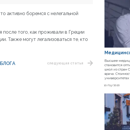
что активно боремся с нелегальной
я после того, как проживали в Греции
ии. Также могут легализоваться те, кто
Медицинс
Высшее медици
 БЛОГА
следующая статья
становится оп
школ из стран
врача. Стоимо
университетах
10/05/2020