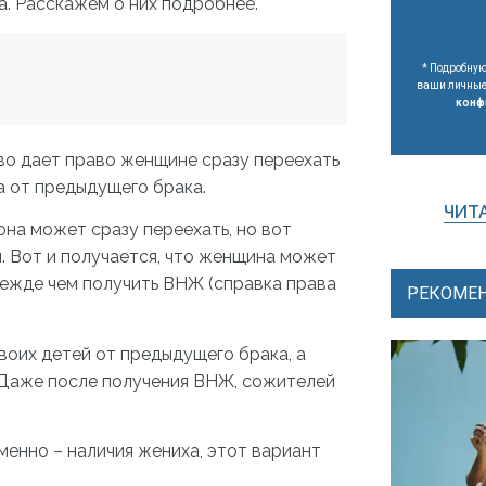
а. Расскажем о них подробнее.
* Подробную
ваши личные 
конф
тво дает право женщине сразу переехать
а от предыдущего брака.
ЧИТА
она может сразу переехать, но вот
. Вот и получается, что женщина может
режде чем получить ВНЖ (справка права
РЕКОМЕН
воих детей от предыдущего брака, а
 Даже после получения ВНЖ, сожителей
менно – наличия жениха, этот вариант