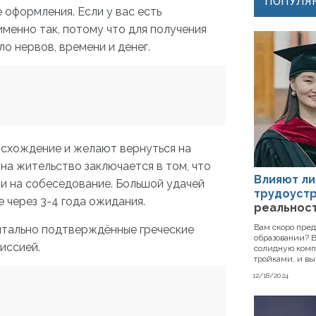
ПОПУЛЯР
 оформления. Если у вас есть
менно так, потому что для получения
о нервов, времени и денег.
исхождение и желают вернуться на
на жительство заключается в том, что
Влияют ли
ли на собеседование. Большой удачей
трудоустр
 через 3-4 года ожидания.
реальнос
Вам скоро пре
нтально подтверждённые греческие
образовании? В
иссией.
солидную комп
тройками, и вы 
12/18/2024