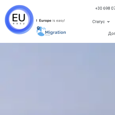
+30 698 0
Статус
Доп