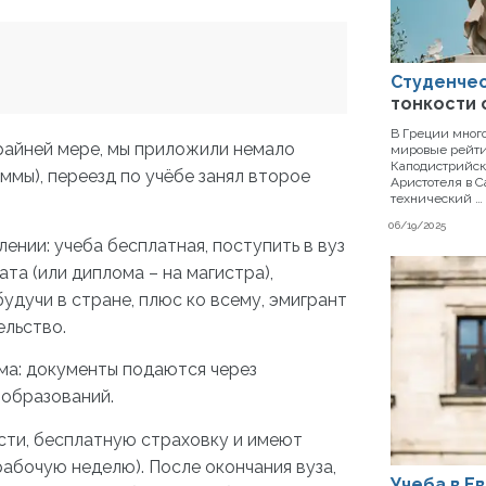
Студенчес
тонкости
В Греции мног
райней мере, мы приложили немало
мировые рейти
Каподистрийск
мы), переезд по учёбе занял второе
Аристотеля в С
технический …
06/19/2025
нии: учеба бесплатная, поступить в вуз
та (или диплома – на магистра),
удучи в стране, плюс ко всему, эмигрант
ельство.
ма: документы подаются через
 образований.
ости, бесплатную страховку и имеют
абочую неделю). После окончания вуза,
Учеба в Е