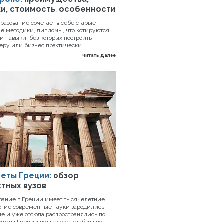
и, стоимость, особенности
разование сочетает в себе старые
е методики, дипломы, что котируются
и навыки, без которых построить
еру или бизнес практически …
читать далее
еты Греции:
обзор
тных вузов
вание в Греции имеет тысячелетние
огие современные науки зародились
е и уже отсюда распространялись по
итеты Греции пользуются стабильно …