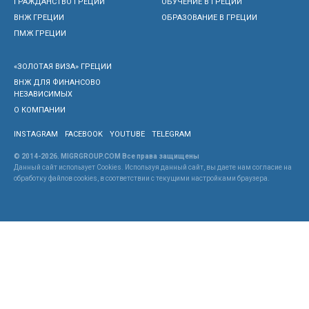
ГРАЖДАНСТВО ГРЕЦИИ
ОБУЧЕНИЕ В ГРЕЦИИ
ВНЖ ГРЕЦИИ
ОБРАЗОВАНИЕ В ГРЕЦИИ
ПМЖ ГРЕЦИИ
«ЗОЛОТАЯ ВИЗА» ГРЕЦИИ
ВНЖ ДЛЯ ФИНАНСОВО
НЕЗАВИСИМЫХ
О КОМПАНИИ
INSTAGRAM
FACEBOOK
YOUTUBE
TELEGRAM
© 2014-2026. MIGRGROUP.COM Все права защищены
Данный сайт использует Cookies. Используя данный сайт, вы даете нам согласие на
обработку файлов cookies, в соответствии с текущими настройками браузера.