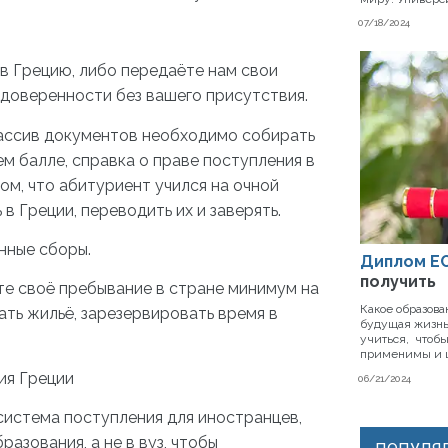
07/18/2024
 в Грецию, либо передаёте нам свои
доверенности без вашего присутствия.
массив документов необходимо собирать
ем балле, справка о праве поступления в
ом, что абитуриент учился на очной
в Греции, переводить их и заверять.
нные сборы.
Диплом ЕС
получить
те своё пребывание в стране минимум на
Какое образова
ать жильё, зарезервировать время в
будущая жизнь
учиться, чтобы
применимы и 
ия Греции
06/21/2024
система поступления для иностранцев,
зования, а не в вуз, чтобы