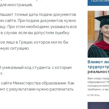
ПОПУЛЯР
для иностранцев.
лашает точные даты подачи документов
ом сайте. При подаче документов нужно
зцу. При этом необходимо указывать все
 в случае, если вы допустили ошибку.
ое лицо в Греции, которое могло бы
мную ситуацию.
Влияют ли
трудоустр
й уникальный код студента, с которым
реальнос
т.
Вам скоро пре
образовании? В
а сайте Министерства образования. Как
солидную комп
ент с результатами нужно распечатать
тройками, и вы 
12/18/2024