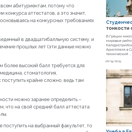
 всем абитуриентам, потому что
и конкурса аттестатов, а это значит,
 основываясь на конкурсных требованиях
Студенчес
тонкости
В Греции мног
еведенный в двадцатибалльную систему, и
мировые рейти
Каподистрийск
течение прошлых лет (эти данные можно
Аристотеля в С
технический …
06/19/2025
ем более высокий балл требуется для
 медицина, стоматология,
к поступить крайне сложно, ведь там
тности можно заранее определить –
ом, что на свой средний балл аттестата
лы.
е поступить на выбранный факультет, то
Учеба в Е