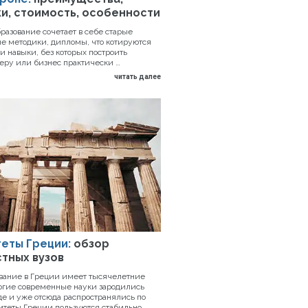
и, стоимость, особенности
разование сочетает в себе старые
е методики, дипломы, что котируются
и навыки, без которых построить
еру или бизнес практически …
читать далее
еты Греции:
обзор
тных вузов
вание в Греции имеет тысячелетние
огие современные науки зародились
е и уже отсюда распространялись по
итеты Греции пользуются стабильно …