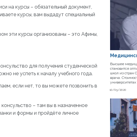
писи на курсы – обязательный документ,
чиваете курсы, вам выдадут специальный
ром эти курсы организованы – это Афины,
Медицинс
Высшее медици
консульство для получения студенческой
становится оп
жно не успеть к началу учебного года.
школ из стран
врача. Стоимо
университетах
аем, если нет, то вы можете позвонить в
10/05/2020
 консульство – там вы в назначенное
анки и формы и пройдёте личное