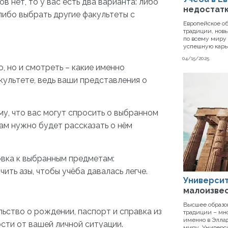
ов нет, то у вас есть два варианта: либо
недостатк
либо выбрать другие факультеты с
Европейское об
традиции, новы
по всему миру 
успешную карь
04/15/2025
, но и смотреть – какие именно
культете, ведь ваши представления о
у, что вас могут спросить о выбранном
ам нужно будет рассказать о нём
овка к выбранным предметам:
ить азы, чтобы учёба давалась легче.
Университ
малоизвес
Высшее образо
льство о рождении, паспорт и справка из
традиции – мн
именно в Эллад
сти от вашей личной ситуации.
миру. Универс