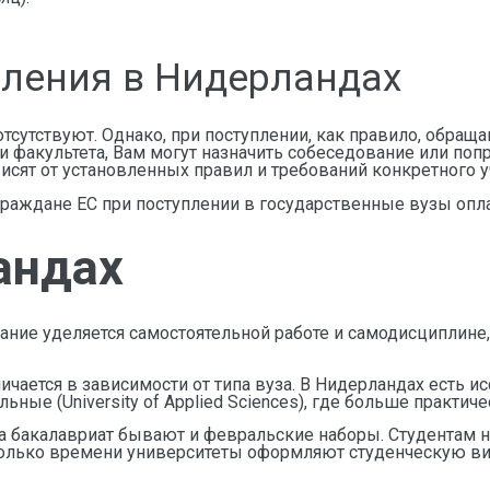
пления в Нидерландах
сутствуют. Однако, при поступлении, как правило, обращаю
 факультета, Вам могут назначить собеседование или попр
ависят от установленных правил и требований конкретного 
 граждане ЕС при поступлении в государственные вузы опл
андах
ние уделяется самостоятельной работе и самодисциплине,
ичается в зависимости от типа вуза. В Нидерландах есть и
льные (University of Applied Sciences), где больше практиче
 на бакалавриат бывают и февральские наборы. Студентам 
только времени университеты оформляют студенческую ви