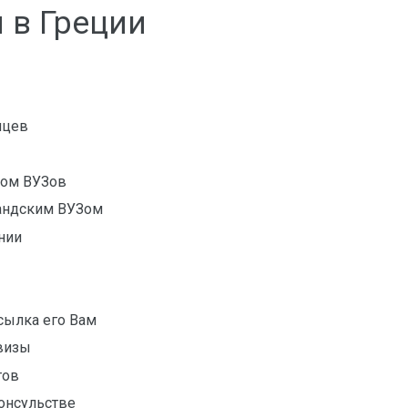
 в Греции
яцев
ром ВУЗов
ландским ВУЗом
нии
сылка его Вам
визы
тов
онсульстве