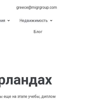
greece@migrgroup.com
ния
Недвижимость
Блог
рландах
 еще на этапе учебы, диплом