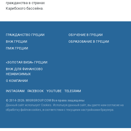
гражданства в странах
Карибского бассейна.
ГРАЖДАНСТВО ГРЕЦИИ
ОБУЧЕНИЕ В ГРЕЦИИ
ВНЖ ГРЕЦИИ
ОБРАЗОВАНИЕ В ГРЕЦИИ
ПМЖ ГРЕЦИИ
«ЗОЛОТАЯ ВИЗА» ГРЕЦИИ
ВНЖ ДЛЯ ФИНАНСОВО
НЕЗАВИСИМЫХ
О КОМПАНИИ
INSTAGRAM
FACEBOOK
YOUTUBE
TELEGRAM
© 2014-2026. MIGRGROUP.COM Все права защищены
Данный сайт использует Cookies. Используя данный сайт, вы даете нам согласие на
обработку файлов cookies, в соответствии с текущими настройками браузера.