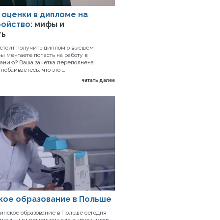
 оценки в дипломе на
ойство:
мифы и
ть
дстоит получить диплом о высшем
ы мечтаете попасть на работу в
анию? Ваша зачетка переполнена
побаиваетесь, что это …
читать далее
кое образование в Польше
нское образование в Польше сегодня
тимальным решением для выпускников