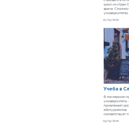
школ из стран
врача. Стоимо
университетах
10/05/2020
Учеба в С
В последние г
университеты –
привлекает рос
абитуриентов.
соответствует 
09/25/2020