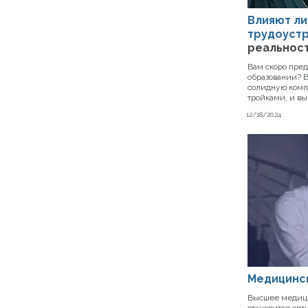
Влияют ли
трудоустр
реальнос
Вам скоро пре
образовании? В
солидную комп
тройками, и вы 
12/18/2024
Медицинс
Высшее медици
становится оп