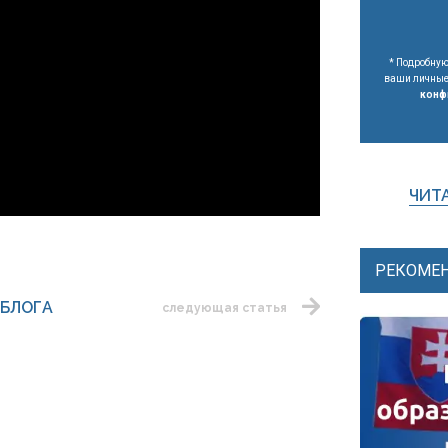
* Подробную
ваши личные 
конф
ЧИТА
РЕКОМЕН
 БЛОГА
следующая статья