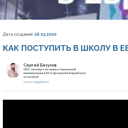
Дата создания:
26.03.2020
КАК ПОСТУПИТЬ В ШКОЛУ В Е
Сергей Безухов
СЕО, эксперт по инвестиционной
иммиграции в ЕС и программ Карибских
островов
читать подробнее