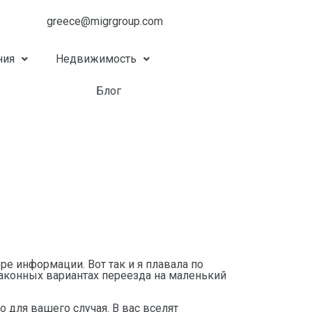
greece@migrgroup.com
ния
Недвижимость
Блог
е информации. Вот так и я плавала по
в законных вариантах переезда на маленький
 для вашего случая. В вас вселят