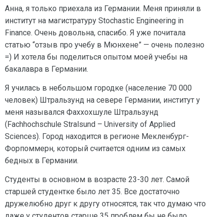
Анна, я только приехала из Германии. Меня приняли в
институт на магистратуру Stochastic Engineering in
Finance. Очень довольна, спасибо. Я уже почитала
статью “отзыв про учебу в Мюнхене” — очень полезно
=) И хотела бы поделиться опытом моей учебы на
бакалавра в Германии.
Я училась в небольшом городке (население 70 000
человек) Штральзунд на севере Германии, институт у
меня назывался Фаххохшуле Штральзунд
(Fachhochschule Stralsund – University of Applied
Sciences). Город находится в регионе Мекленбург-
Форпоммерн, который считается одним из самых
бедных в Германии.
Студенты в основном в возрасте 23-30 лет. Самой
старшей студентке было лет 35. Все достаточно
дружелюбно друг к другу относятся, так что думаю что
даже у студентов старше 35 проблем бы не было.