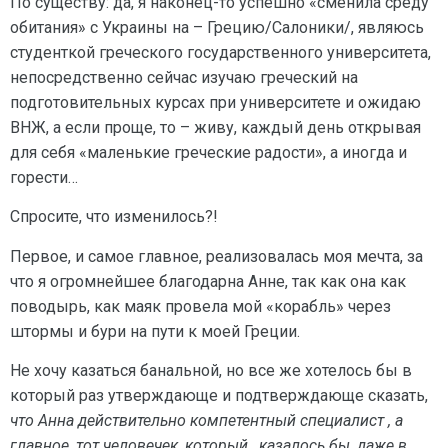
По существу: да, я наконец-то успешно «сменила среду
обитания» с Украины на – Грецию/Салоники/, являюсь
студенткой греческого государственного университета,
непосредственно сейчас изучаю греческий на
подготовительных курсах при университете и ожидаю
ВНЖ, а если проще, то – живу, каждый день открывая
для себя «маленькие греческие радости», а иногда и
горести…
Спросите, что изменилось?!
Первое, и самое главное, реализовалась моя мечта, за
что я огромнейшее благодарна Анне, так как она как
поводырь, как маяк провела мой «корабль» через
штормы и бури на пути к моей Греции.
Не хочу казаться банальной, но все же хотелось бы в
который раз утверждающе и подтверждающе сказать,
что Анна действительно компетентный специалист , а
главное, тот человечек, который , казалось бы, даже в