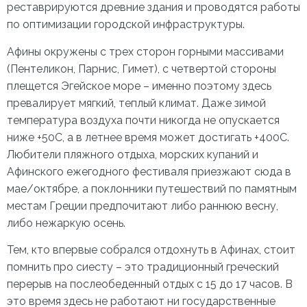
реставрируются древние здания и проводятся работы
по оптимизации городской инфраструктуры.
Афины окружены с трех сторон горными массивами
(Пентеликон, Парнис, Гимет), с четвертой стороны
плещется Эгейское море – именно поэтому здесь
превалирует мягкий, теплый климат. Даже зимой
температура воздуха почти никогда не опускается
ниже +5
0
С, а в летнее время может достигать +40
0
С.
Любители пляжного отдыха, морских купаний и
Афинского ежегодного фестиваля приезжают сюда в
мае/октябре, а поклонники путешествий по памятным
местам Греции предпочитают либо раннюю весну,
либо нежаркую осень.
Тем, кто впервые собрался отдохнуть в Афинах, стоит
помнить про сиесту – это традиционный греческий
перерыв на послеобеденный отдых с 15 до 17 часов. В
это время здесь не работают ни государственные