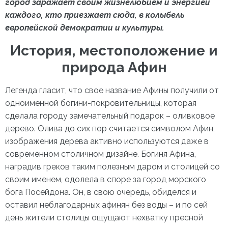
город заражает своим жизнелюбием и энергией
каждого, кто приезжает сюда, в колыбель
европейской демократии и культуры.
История,
местоположение и
природа Афин
Легенда гласит, что свое название Афины получили от
одноименной богини-покровительницы, которая
сделала городу замечательный подарок – оливковое
дерево. Олива до сих пор считается символом Афин,
изображения дерева активно используются даже в
современном столичном дизайне. Богиня Афина,
наградив греков таким полезным даром и столицей со
своим именем, одолела в споре за город морского
бога Посейдона. Он, в свою очередь, обиделся и
оставил неблагодарных афинян без воды – и по сей
день жители столицы ощущают нехватку пресной