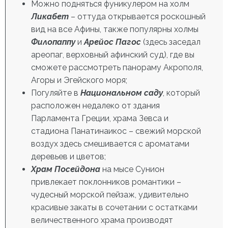
Можно подняться фуникулером на холм
Ликабет
– оттуда открывается роскошный
вид на все Афины, также популярны холмы
Филопаппу
и
Арейос Пагос
(здесь заседал
ареопаг, верховный афинский суд), где вы
сможете рассмотреть панораму Акрополя,
Агоры и Эгейского моря;
Погуляйте в
Национальном саду
, который
расположен недалеко от здания
Парламента Греции, храма Зевса и
стадиона Панатинаикос – свежий морской
воздух здесь смешивается с ароматами
деревьев и цветов;
Храм Посейдона
на мысе Сунион
привлекает поклонников романтики –
чудесный морской пейзаж, удивительно
красивые закаты в сочетании с остатками
величественного храма производят