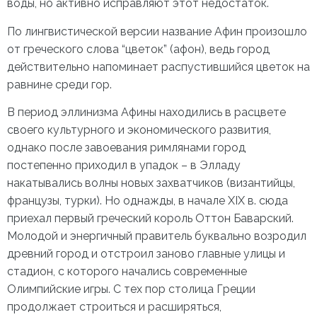
воды, но активно исправляют этот недостаток.
По лингвистической версии название Афин произошло
от греческого слова “цветок” (афон), ведь город
действительно напоминает распустившийся цветок на
равнине среди гор.
В период эллинизма Афины находились в расцвете
своего культурного и экономического развития,
однако после завоевания римлянами город
постепенно приходил в упадок – в Элладу
накатывались волны новых захватчиков (византийцы,
французы, турки). Но однажды, в начале XIX в. сюда
приехал первый греческий король Оттон Баварский.
Молодой и энергичный правитель буквально возродил
древний город и отстроил заново главные улицы и
стадион, с которого начались современные
Олимпийские игры. С тех пор столица Греции
продолжает строиться и расширяться,